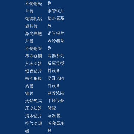
列
不锈钢绕
铜管铜片
片管
换热器系
钢管轧铝
列
翅片管
铜管铝片
激光焊翅
表冷器系
片管
列
不锈钢管
两器系列
串不锈钢
反应釜搅
片表冷器
拌设备
银色铝片
塔及塔内
椭圆形换
件设备
热管
蒸发浓缩
铜片
干燥设备
天然气高
储罐
压冷却器
蒸发器、
清水铝片
冷凝器系
空气冷却
列
器