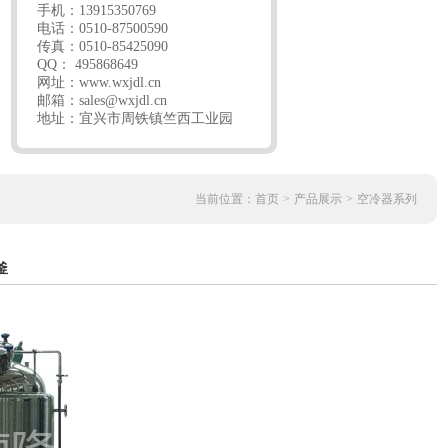
手机：13915350769
电话：0510-87500590
传真：0510-85425090
QQ： 495868649
网址：
www.wxjdl.cn
邮箱：
sales@wxjdl.cn
地址：宜兴市周铁镇竺西工业园
当前位置：
首页
>
产品展示
>
空冷器系列
釜