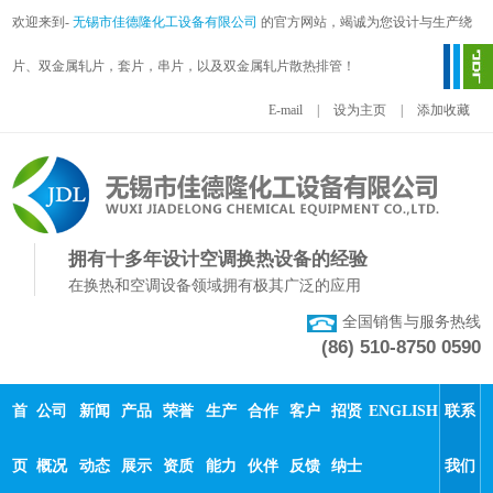
欢迎来到-
无锡市佳德隆化工设备有限公司
的官方网站，竭诚为您设计与生产绕
片、双金属轧片，套片，串片，以及双金属轧片散热排管！
E-mail
|
设为主页
|
添加收藏
拥有十多年设计空调换热设备的经验
在换热和空调设备领域拥有极其广泛的应用
全国销售与服务热线
(86) 510-8750 0590
首
公司
新闻
产品
荣誉
生产
合作
客户
招贤
ENGLISH
联系
页
概况
动态
展示
资质
能力
伙伴
反馈
纳士
我们